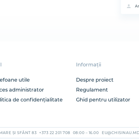
A
l
Informații
lefoane utile
Despre proiect
ces administrator
Regulament
itica de сonfidențialitate
Ghid pentru utilizator
MARE ȘI SFÂNT 83
+373 22 201 708
08:00 – 16.00
EU@CHISINAU.M