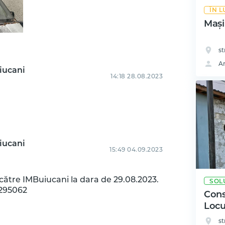
ÎN 
Mași
st
A
iucani
14:18 28.08.2023
iucani
15:49 04.09.2023
către IMBuiucani la dara de 29.08.2023.
SOL
2295062
Cons
Locu
st