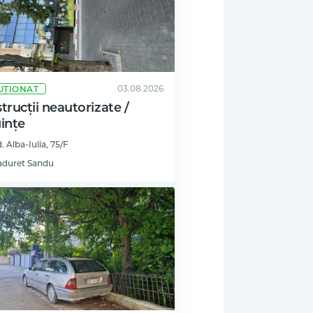
03.08.2026
UȚIONAT
trucții neautorizate /
ințe
. Alba-Iulia, 75/F
aduret Sandu