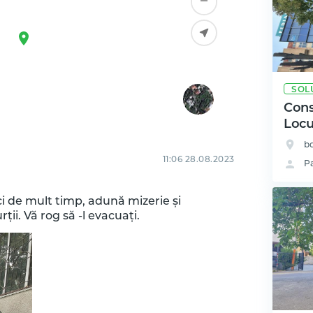
SOL
Cons
Locu
bd
11:06 28.08.2023
P
ci de mult timp, adună mizerie și
ții. Vă rog să -l evacuați.