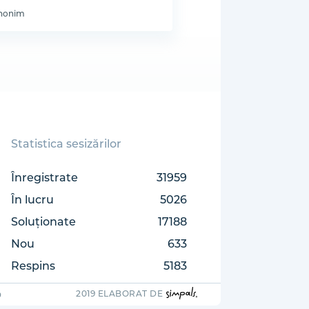
nonim
Statistica sesizărilor
Înregistrate
31959
În lucru
5026
Soluționate
17188
Nou
633
Respins
5183
2019 ELABORAT DE
D