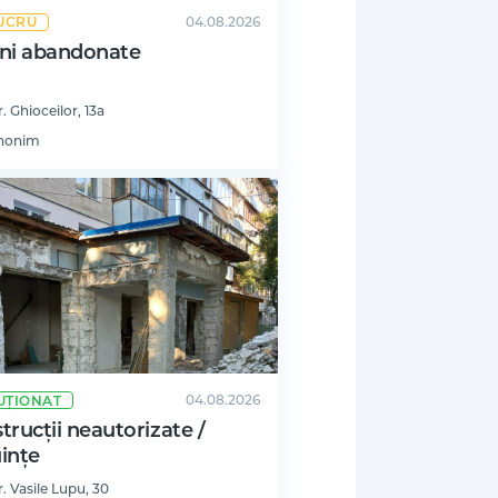
04.08.2026
LUCRU
ni abandonate
r. Ghioceilor, 13a
nonim
04.08.2026
UȚIONAT
trucții neautorizate /
ințe
r. Vasile Lupu, 30